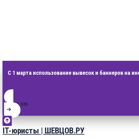
С 1 марта использование вывесок и баннеров на и
Узнать как
IT-юристы | ШЕВЦОВ.РУ
Перейти
к