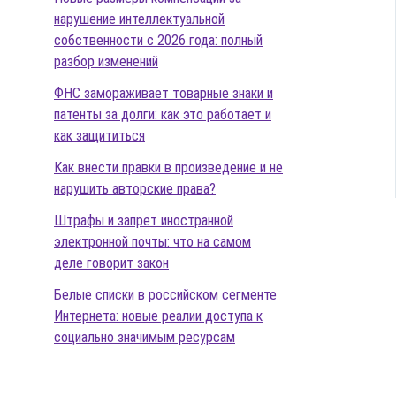
нарушение интеллектуальной
собственности с 2026 года: полный
разбор изменений
ФНС замораживает товарные знаки и
патенты за долги: как это работает и
как защититься
Как внести правки в произведение и не
нарушить авторские права?
Штрафы и запрет иностранной
электронной почты: что на самом
деле говорит закон
Белые списки в российском сегменте
Интернета: новые реалии доступа к
социально значимым ресурсам