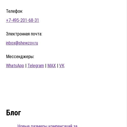
Телефон:
+7-495-201-68-31
Электронная почта:
inbox@shewzov.ru
Мессенджеры:
WhatsApp
|
Telegram
|
MAX
|
VK
Блог
Новые размеры компенсаций за