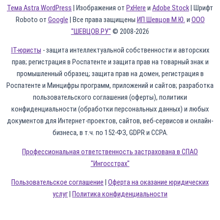
Тема Astra WordPress
| Изображения от
PxHere
и
Adobe Stock
| Шрифт
Roboto от
Google
| Все права защищены
ИП Шевцов М.Ю.
и
ООО
"ШЕВЦОВ.РУ"
© 2008-2026
IT-юристы
- защита интеллектуальной собственности и авторских
прав; регистрация в Роспатенте и защита прав на товарный знак и
промышленный образец; защита прав на домен, регистрация в
Роспатенте и Минцифры программ, приложений и сайтов; разработка
пользовательского соглашения (оферты), политики
конфиденциальности (обработки персональных данных) и любых
документов для Интернет-проектов, сайтов, веб-сервисов и онлайн-
бизнеса, в т.ч. по 152-ФЗ, GDPR и CCPA.
Профессиональная ответственность застрахована в СПАО
"Ингосстрах"
Пользовательское соглашение
|
Оферта на оказание юридических
услуг
|
Политика конфиденциальности