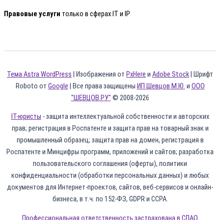
Правовые услуги
только в сферах IT и IP
Тема Astra WordPress
| Изображения от
PxHere
и
Adobe Stock
| Шрифт
Roboto от
Google
| Все права защищены
ИП Шевцов М.Ю.
и
ООО
"ШЕВЦОВ.РУ"
© 2008-2026
IT-юристы
- защита интеллектуальной собственности и авторских
прав; регистрация в Роспатенте и защита прав на товарный знак и
промышленный образец; защита прав на домен, регистрация в
Роспатенте и Минцифры программ, приложений и сайтов; разработка
пользовательского соглашения (оферты), политики
конфиденциальности (обработки персональных данных) и любых
документов для Интернет-проектов, сайтов, веб-сервисов и онлайн-
бизнеса, в т.ч. по 152-ФЗ, GDPR и CCPA.
Профессиональная ответственность застрахована в СПАО