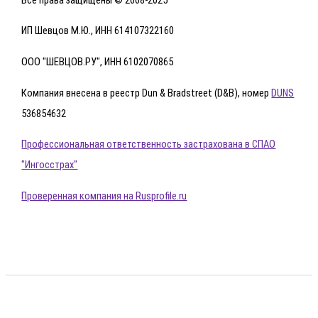
ИП Шевцов М.Ю., ИНН 614107322160
ООО "ШЕВЦОВ.РУ", ИНН 6102070865
Компания внесена в реестр Dun & Bradstreet (D&B), номер
DUNS
536854632
Профессиональная ответственность застрахована в СПАО
"Ингосстрах"
Проверенная компания на Rusprofile.ru