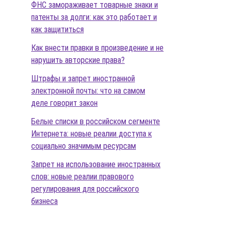
ФНС замораживает товарные знаки и
патенты за долги: как это работает и
как защититься
Как внести правки в произведение и не
нарушить авторские права?
Штрафы и запрет иностранной
электронной почты: что на самом
деле говорит закон
Белые списки в российском сегменте
Интернета: новые реалии доступа к
социально значимым ресурсам
Запрет на использование иностранных
слов: новые реалии правового
регулирования для российского
бизнеса