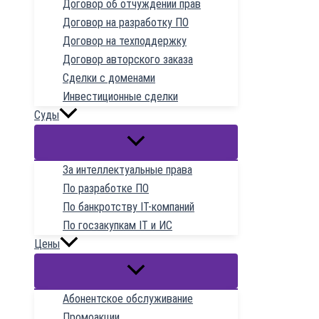
Договор об отчуждении прав
Договор на разработку ПО
Договор на техподдержку
Договор авторского заказа
Сделки с доменами
Инвестиционные сделки
Суды
За интеллектуальные права
По разработке ПО
По банкротству IT-компаний
По госзакупкам IT и ИС
Цены
Абонентское обслуживание
Промоакции