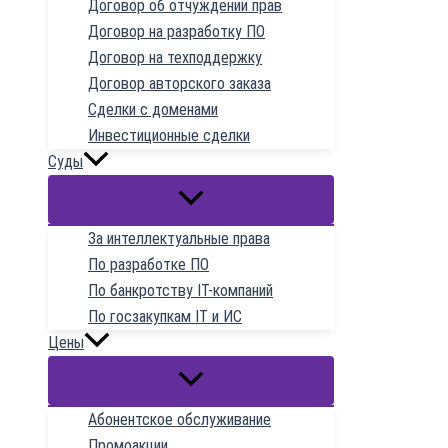
Договор об отчуждении прав
Договор на разработку ПО
Договор на техподдержку
Договор авторского заказа
Сделки с доменами
Инвестиционные сделки
Суды
За интеллектуальные права
По разработке ПО
По банкротству IT-компаний
По госзакупкам IT и ИС
Цены
Абонентское обслуживание
Промоакции