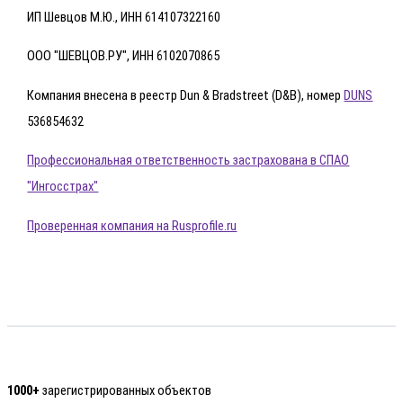
ИП Шевцов М.Ю., ИНН 614107322160
ООО "ШЕВЦОВ.РУ", ИНН 6102070865
Компания внесена в реестр Dun & Bradstreet (D&B), номер
DUNS
536854632
Профессиональная ответственность застрахована в СПАО
"Ингосстрах"
Проверенная компания на Rusprofile.ru
1000+
зарегистрированных объектов