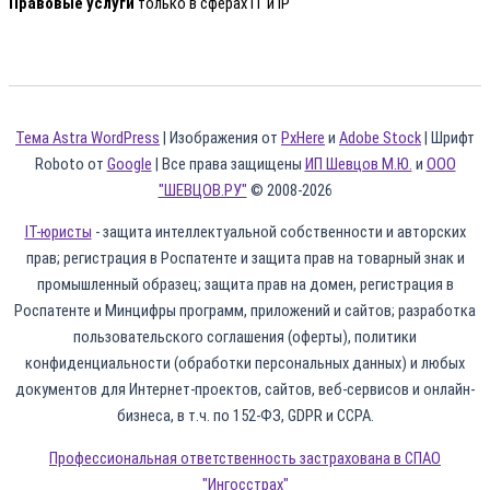
Правовые услуги
только в сферах IT и IP
Тема Astra WordPress
| Изображения от
PxHere
и
Adobe Stock
| Шрифт
Roboto от
Google
| Все права защищены
ИП Шевцов М.Ю.
и
ООО
"ШЕВЦОВ.РУ"
© 2008-2026
IT-юристы
- защита интеллектуальной собственности и авторских
прав; регистрация в Роспатенте и защита прав на товарный знак и
промышленный образец; защита прав на домен, регистрация в
Роспатенте и Минцифры программ, приложений и сайтов; разработка
пользовательского соглашения (оферты), политики
конфиденциальности (обработки персональных данных) и любых
документов для Интернет-проектов, сайтов, веб-сервисов и онлайн-
бизнеса, в т.ч. по 152-ФЗ, GDPR и CCPA.
Профессиональная ответственность застрахована в СПАО
"Ингосстрах"