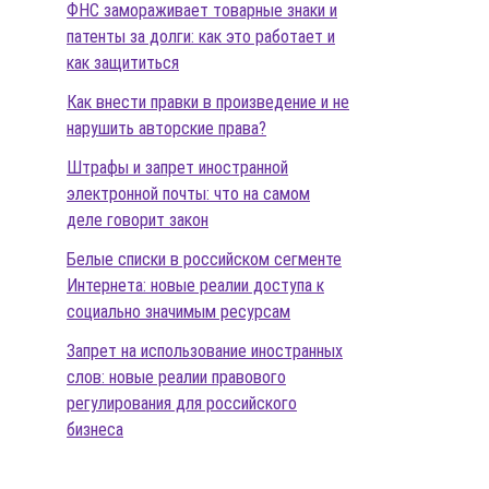
ФНС замораживает товарные знаки и
патенты за долги: как это работает и
как защититься
Как внести правки в произведение и не
нарушить авторские права?
Штрафы и запрет иностранной
электронной почты: что на самом
деле говорит закон
Белые списки в российском сегменте
Интернета: новые реалии доступа к
социально значимым ресурсам
Запрет на использование иностранных
слов: новые реалии правового
регулирования для российского
бизнеса