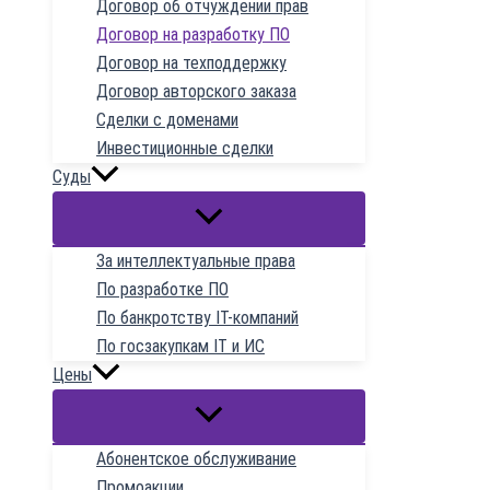
Договор об отчуждении прав
Договор на разработку ПО
Договор на техподдержку
Договор авторского заказа
Сделки с доменами
Инвестиционные сделки
Суды
За интеллектуальные права
По разработке ПО
По банкротству IT-компаний
По госзакупкам IT и ИС
Цены
Абонентское обслуживание
Промоакции