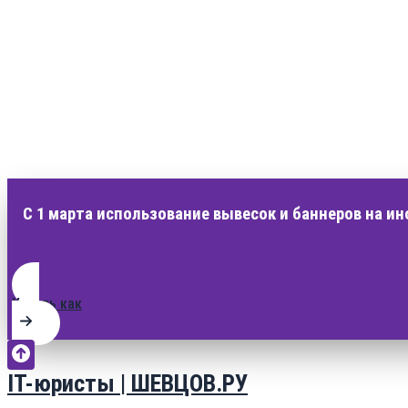
С 1 марта использование вывесок и баннеров на и
Узнать как
IT-юристы | ШЕВЦОВ.РУ
Перейти
к