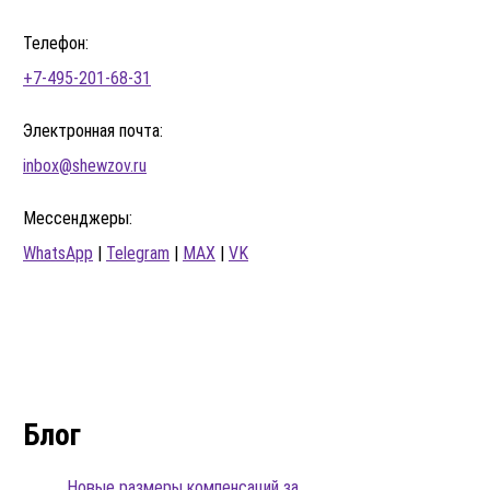
Телефон:
+7-495-201-68-31
Электронная почта:
inbox@shewzov.ru
Мессенджеры:
WhatsApp
|
Telegram
|
MAX
|
VK
Блог
Новые размеры компенсаций за