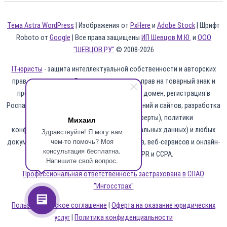
Тема Astra WordPress
| Изображения от
PxHere
и
Adobe Stock
| Шрифт
Roboto от
Google
| Все права защищены
ИП Шевцов М.Ю.
и
ООО
"ШЕВЦОВ.РУ"
© 2008-2026
IT-юристы
- защита интеллектуальной собственности и авторских
прав; регистрация в Роспатенте и защита прав на товарный знак и
промышленный образец; защита прав на домен, регистрация в
Роспатенте и Минцифры программ, приложений и сайтов; разработка
пользовательского соглашения (оферты), политики
Михаил
конфиденциальности (обработки персональных данных) и любых
Здравствуйте! Я могу вам
чем-то помочь? Моя
документов для Интернет-проектов, сайтов, веб-сервисов и онлайн-
консультация бесплатна.
бизнеса, в т.ч. по 152-ФЗ, GDPR и CCPA.
Напишите свой вопрос.
Профессиональная ответственность застрахована в СПАО
"Ингосстрах"
Пользовательское соглашение
|
Оферта на оказание юридических
услуг
|
Политика конфиденциальности