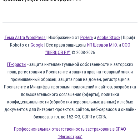
Тема Astra WordPress
| Изображения от
PxHere
и
Adobe Stock
| Шрифт
Roboto от
Google
| Все права защищены
ИП Шевцов М.Ю.
и
ООО
"ШЕВЦОВ.РУ"
© 2008-2026
IT-юристы
- защита интеллектуальной собственности и авторских
прав; регистрация в Роспатенте и защита прав на товарный знак и
промышленный образец; защита прав на домен, регистрация в
Роспатенте и Минцифры программ, приложений и сайтов; разработка
пользовательского соглашения (оферты), политики
конфиденциальности (обработки персональных данных) и любых
документов для Интернет-проектов, сайтов, веб-сервисов и онлайн-
бизнеса, в т.ч. по 152-ФЗ, GDPR и CCPA.
Профессиональная ответственность застрахована в СПАО
"Ингосстрах"