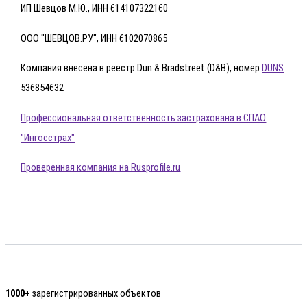
ИП Шевцов М.Ю., ИНН 614107322160
ООО "ШЕВЦОВ.РУ", ИНН 6102070865
Компания внесена в реестр Dun & Bradstreet (D&B), номер
DUNS
536854632
Профессиональная ответственность застрахована в СПАО
"Ингосстрах"
Проверенная компания на Rusprofile.ru
1000+
зарегистрированных объектов