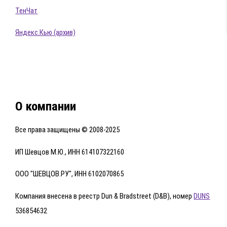
ТенЧат
Яндекс.Кью (архив)
О компании
Все права защищены © 2008-2025
ИП Шевцов М.Ю., ИНН 614107322160
ООО "ШЕВЦОВ.РУ", ИНН 6102070865
Компания внесена в реестр Dun & Bradstreet (D&B), номер
DUNS
536854632