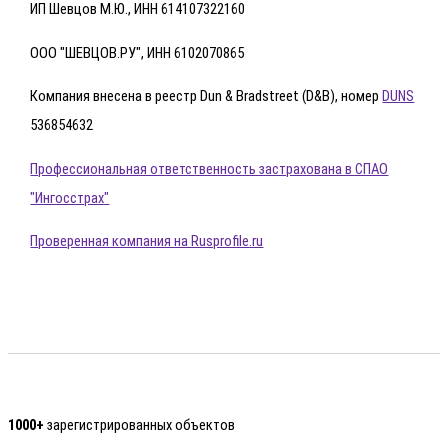
ИП Шевцов М.Ю., ИНН 614107322160
ООО "ШЕВЦОВ.РУ", ИНН 6102070865
Компания внесена в реестр Dun & Bradstreet (D&B), номер
DUNS
536854632
Профессиональная ответственность застрахована в СПАО
"Ингосстрах"
Проверенная компания на Rusprofile.ru
1000+
зарегистрированных объектов