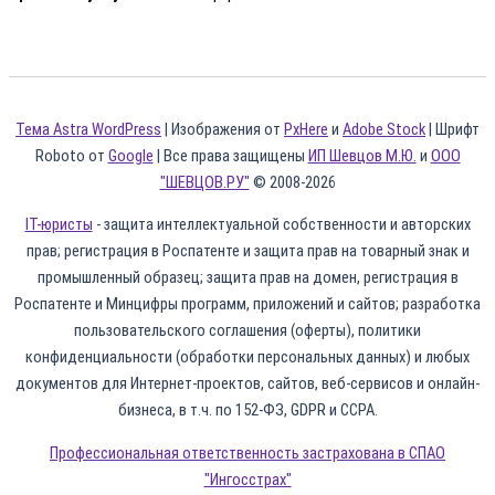
Тема Astra WordPress
| Изображения от
PxHere
и
Adobe Stock
| Шрифт
Roboto от
Google
| Все права защищены
ИП Шевцов М.Ю.
и
ООО
"ШЕВЦОВ.РУ"
© 2008-2026
IT-юристы
- защита интеллектуальной собственности и авторских
прав; регистрация в Роспатенте и защита прав на товарный знак и
промышленный образец; защита прав на домен, регистрация в
Роспатенте и Минцифры программ, приложений и сайтов; разработка
пользовательского соглашения (оферты), политики
конфиденциальности (обработки персональных данных) и любых
документов для Интернет-проектов, сайтов, веб-сервисов и онлайн-
бизнеса, в т.ч. по 152-ФЗ, GDPR и CCPA.
Профессиональная ответственность застрахована в СПАО
"Ингосстрах"