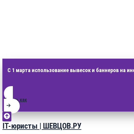
С 1 марта использование вывесок и баннеров на и
Узнать как
IT-юристы | ШЕВЦОВ.РУ
Перейти
к