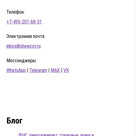
Телефон:
+7-495-201-68-31
Электронная почта:
inbox@shewzov.ru
Мессенджеры:
WhatsApp
|
Telegram
|
MAX
|
VK
Блог
ФНС замораживает товарные знаки и