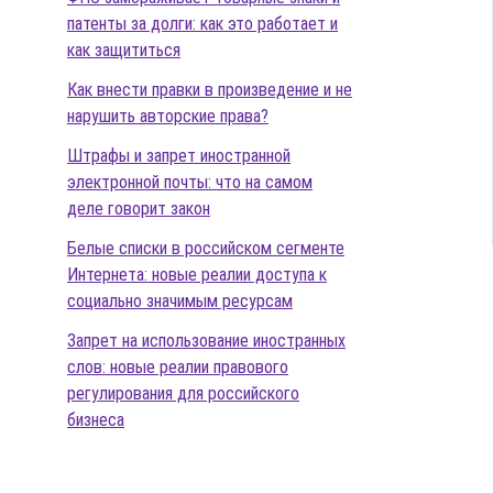
патенты за долги: как это работает и
как защититься
Как внести правки в произведение и не
нарушить авторские права?
Штрафы и запрет иностранной
электронной почты: что на самом
деле говорит закон
Белые списки в российском сегменте
Интернета: новые реалии доступа к
социально значимым ресурсам
Запрет на использование иностранных
слов: новые реалии правового
регулирования для российского
бизнеса