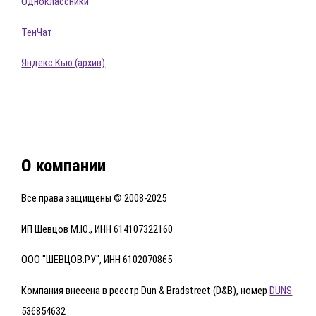
Одноклассники
ТенЧат
Яндекс.Кью (архив)
О компании
Все права защищены © 2008-2025
ИП Шевцов М.Ю., ИНН 614107322160
ООО "ШЕВЦОВ.РУ", ИНН 6102070865
Компания внесена в реестр Dun & Bradstreet (D&B), номер
DUNS
536854632